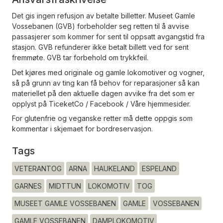
Det gis ingen refusjon av betalte billetter. Museet Gamle
Vossebanen (GVB) forbeholder seg retten til å avvise
passasjerer som kommer for sent til oppsatt avgangstid fra
stasjon. GVB refunderer ikke betalt billett ved for sent
fremmøte. GVB tar forbehold om trykkfeil.
Det kjøres med originale og gamle lokomotiver og vogner,
så på grunn av ting kan få behov for reparasjoner så kan
materiellet på den aktuelle dagen avvike fra det som er
opplyst på TiceketCo / Facebook / Våre hjemmesider.
For glutenfrie og veganske retter må dette oppgis som
kommentar i skjemaet for bordreservasjon.
Tags
VETERANTOG
ARNA
HAUKELAND
ESPELAND
GARNES
MIDTTUN
LOKOMOTIV
TOG
MUSEET GAMLE VOSSEBANEN
GAMLE
VOSSEBANEN
GAMLE VOSSEBANEN
DAMPLOKOMOTIV