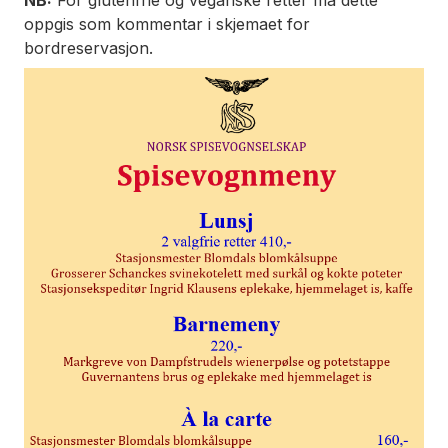
oppgis som kommentar i skjemaet for
bordreservasjon.