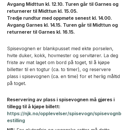
Avgang Midttun kl. 12.10. Turen går til Garnes og
returnerer til Midttun kl. 15.05.
Tredje rundtur med oppmøte senest kl. 14.00.
Avgang Garnes kl. 14.15. Turen går til Midttun og
returnerer til Garnes kl. 16.15.
Spisevognen er blankpusset med ekte porselen,
hvite duker, kokk, hovmester og servitører. La deg
friste av mat laget om bord på toget, til å kjøpe
billetter til en togtur (ca. to timer), og reservere
plass i spisevognen (ca. en time) for et herlig måltid
på toget.
Reservering av plass i spisevognen må gjøres i
tillegg til å kjøpe billett:
https://njk.no/opplevelser/spisevogn/spisevognb
estilling
NB:
For glutenfrie og veganske retter må dette